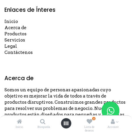
Enlaces de Ínteres
Inicio
Acerca de
Productos
Servicios
Legal
Contáctenos
Acerca de
Somos un equipo de personas apasionadas cuyo
objetivo es mejorar la vida de todos a través de
productos disruptivos. Construimos grandes productos
para resolver sus problemas de negocio. Nuestros
productos están diseñados para pequeñas y medianas
¿Neces
¿Neces
¿Neces
¿Neces
¿Neces
¿Neces
¿Neces
¿Neces
¿Neces
0
empresas dispuestas a optimizar su rendimiento.
Inicio
Búsqueda
Lista de
Account
deseos